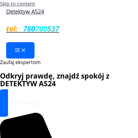
Skip to content
Detektyw AS24
tel:
780
780
537
Zaufaj ekspertom
Odkryj prawdę, znajdź spokój z
DETEKTYW AS24
DOWIEDZ SIĘ WIĘCEJ